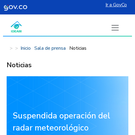
Ir a GovCo
Pasar al contenido principal
Inicio
Sala de prensa
Noticias
Noticias
Atención: proyectos offshore
que reportan al RUA
El Ideam informa sobre dificultades técnicas en el