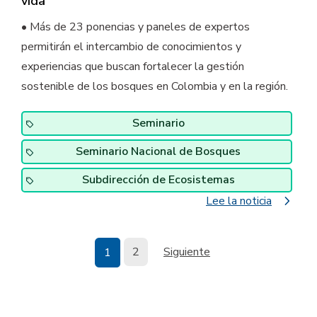
vida
• Más de 23 ponencias y paneles de expertos
permitirán el intercambio de conocimientos y
experiencias que buscan fortalecer la gestión
sostenible de los bosques en Colombia y en la región.
Seminario
Seminario Nacional de Bosques
Subdirección de Ecosistemas
navigate_next
Lee la noticia
Paginación
Página
Siguiente página
Página actual
2
Siguiente
1