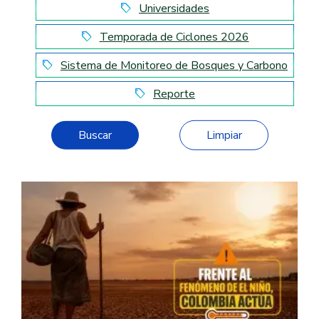
Universidades
local_offer
Temporada de Ciclones 2026
local_offer
Sistema de Monitoreo de Bosques y Carbono
local_offer
Reporte
local_offer