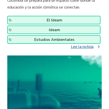
Colombia se prepara para un espacio clave donde la
educación y la acción climática se conectan.
El Ideam
Ideam
Estudios Ambientales
navigate_next
Lee la noticia