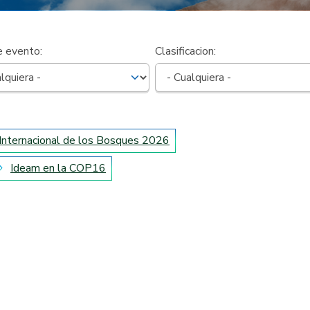
e evento:
Clasificacion:
 Internacional de los Bosques 2026
Ideam en la COP16
ffer