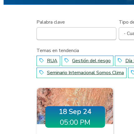
Palabra clave
Tipo d
Temas en tendencia
RUA
Gestión del riesgo
Día
local_offer
local_offer
local_offer
Seminario Internacional Somos Clima
local_offer
local_o
18 Sep 24
05:00 PM