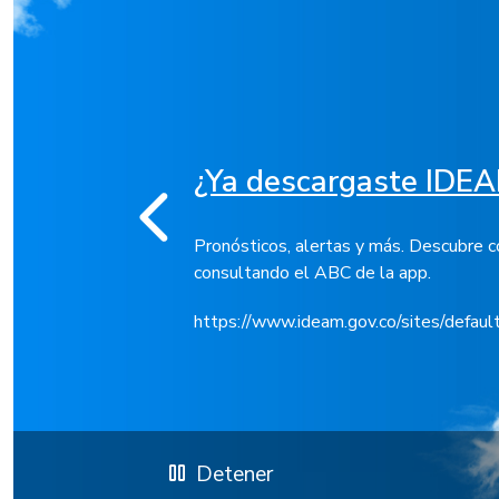
¿Ya descargaste IDE
Pronósticos, alertas y más. Descubre
consultando el ABC de la app.
https://www.ideam.gov.co/sites/defaul
pause
Detener