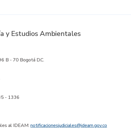
ía y Estudios Ambientales
 96 B - 70 Bogotá D.C.
m
35 - 1336
ciales al IDEAM
:
notificacionesjudiciales@ideam.gov.co