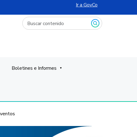
Ir a GovCo
Escriba la palabra clave relacionada a lo que necesite.
Boletines e Informes
Boletines Técnicos
Informes
eventos