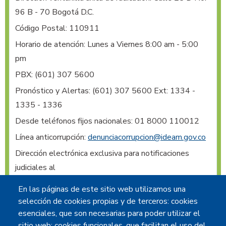
96 B - 70 Bogotá D.C.
Código Postal: 110911
Horario de atención: Lunes a Viernes 8:00 am - 5:00
pm
PBX:
(601) 307 5600
Pronóstico y Alertas:
(601) 307 5600 Ext: 1334 -
1335 - 1336
Desde teléfonos fijos nacionales: 01 8000 110012
Línea anticorrupción:
denunciacorrupcion@ideam.gov.co
Dirección electrónica exclusiva para notificaciones 
judiciales al 
IDEAM
:
notificacionesjudiciales@ideam.gov.co
En las páginas de este sitio web utilizamos una
Radicación de comunicaciones oficiales vía web
:
selección de cookies propias y de terceros: cookies
contacto@ideam.gov.co
esenciales, que son necesarias para poder utilizar el
sitio web; cookies funcionales, que facilitan el uso del