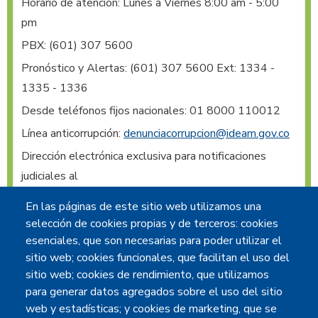
Horario de atención: Lunes a Viernes 8:00 am - 5:00
pm
PBX:
(601) 307 5600
Pronóstico y Alertas:
(601) 307 5600 Ext: 1334 -
1335 - 1336
Desde teléfonos fijos nacionales: 01 8000 110012
Línea anticorrupción:
denunciacorrupcion@ideam.gov.co
Dirección electrónica exclusiva para notificaciones 
judiciales al 
IDEAM
:
notificacionesjudiciales@ideam.gov.co
En las páginas de este sitio web utilizamos una
Radicación de comunicaciones oficiales vía web
:
selección de cookies propias y de terceros: cookies
contacto@ideam.gov.co
esenciales, que son necesarias para poder utilizar el
sitio web; cookies funcionales, que facilitan el uso del
@IDEAM.INSTITUTO
sitio web; cookies de rendimiento, que utilizamos
@IDEAMCOLOMBIA
para generar datos agregados sobre el uso del sitio
@IDEAMCOLOMBIA
web y estadísticas; y cookies de marketing, que se